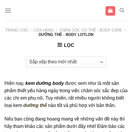
Bỏ
qua
nội
dung
TRANG CHỦ
/
CỬA HÀNG
/
CHĂM SÓC CƠ THỂ - BODY CARE
/
DƯỠNG THỂ - BODY LOTLON
LỌC
Hiện nay,
kem dưỡng body
được xem như là một sản
phẩm thiết yếu hàng ngày trong việc chăm sóc sắc đẹp của
các chị em phụ nữ
.
Tuy nhiên, rất nhiều người không biết
loại kem
dưỡng thể
nào tốt và phù hợp với bản thân.
Nếu bạn cũng đang hoang mang về những vấn đề này thì
hãy tham khảo các sản phẩm dưới đây nhé! Đảm bảo các