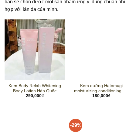
bạn sẽ chọn được một sản phẩm ưng ý, đúng chuẩn phù
hợp với làn da của mình.
Kem Body Relab Whitening
Kem dưỡng Hatomugi
Body Lotion Hàn Quốc
moisturizing conditioning gel
290,000
₫
180,000
₫
200ml
300g Nhật Bản
-29%