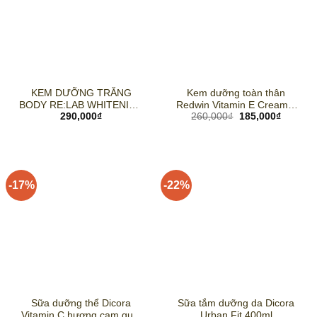
KEM DƯỠNG TRẮNG
Kem dưỡng toàn thân
BODY RE:LAB WHITENING
Redwin Vitamin E Cream –
Giá
Giá
290,000
₫
260,000
₫
185,000
₫
BODY LOTION – 200ml
300g
gốc
hiện
là:
tại
260,000₫.
là:
185,000
-17%
-22%
Sữa dưỡng thể Dicora
Sữa tắm dưỡng da Dicora
Vitamin C hương cam quýt
Urban Fit 400ml