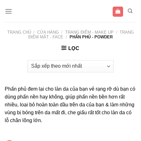
Bỏ
qua
nội
dung
TRANG CHỦ
/
CỬA HÀNG
/
TRANG ĐIỂM - MAKE UP
/
TRANG
ĐIỂM MẶT - FACE
/
PHẤN PHỦ - POWDER
LỌC
Phấn phủ đem lại cho làn da của bạn vẻ rạng rỡ dù bạn có
dùng phấn nền hay không, giúp phấn nền bền hơn rất
nhiều, loại bỏ hoàn toàn dầu trên da của bạn & làm những
vùng bị bóng trên da mất đi, che giấu rất tốt cho làn da có
lỗ chân lông lớn.