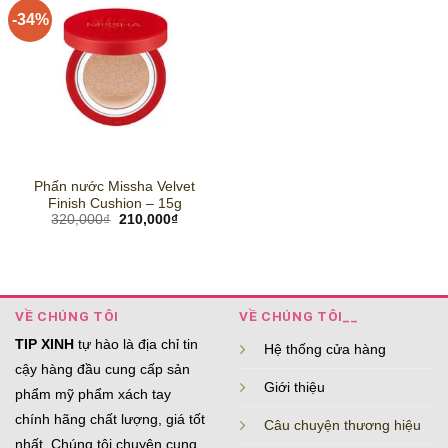
-34%
Phấn nước Missha Velvet
Finish Cushion – 15g
Giá
Giá
320,000
₫
210,000
₫
gốc
hiện
là:
tại
320,000₫.
là:
210,000₫.
VỀ CHÚNG TÔI
VỀ CHÚNG TÔI__
TIP XINH
tự hào là địa chỉ tin
Hệ thống cửa hàng
cậy hàng đầu cung cấp sản
Giới thiệu
phẩm mỹ phẩm xách tay
chính hãng chất lượng, giá tốt
Câu chuyện thương hiệu
nhất. Chúng tôi chuyên cung