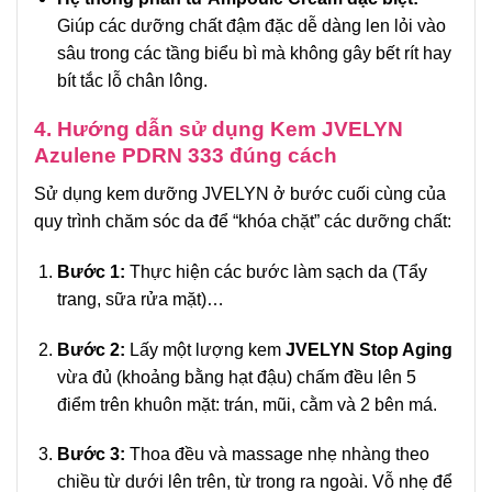
Giúp các dưỡng chất đậm đặc dễ dàng len lỏi vào
sâu trong các tầng biểu bì mà không gây bết rít hay
bít tắc lỗ chân lông.
4. Hướng dẫn sử dụng Kem JVELYN
Azulene PDRN 333 đúng cách
Sử dụng kem dưỡng JVELYN ở bước cuối cùng của
quy trình chăm sóc da để “khóa chặt” các dưỡng chất:
Bước 1:
Thực hiện các bước làm sạch da (Tẩy
trang, sữa rửa mặt)…
Bước 2:
Lấy một lượng kem
JVELYN Stop Aging
vừa đủ (khoảng bằng hạt đậu) chấm đều lên 5
điểm trên khuôn mặt: trán, mũi, cằm và 2 bên má.
Bước 3:
Thoa đều và massage nhẹ nhàng theo
chiều từ dưới lên trên, từ trong ra ngoài. Vỗ nhẹ để