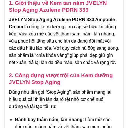
1. Giới thiệu về Kem tan nám JVELYN
Stop Aging Azulene PDRN 333
JVELYN Stop Aging Azulene PDRN 333 Ampoule
Cream
là dòng kem dưỡng cao cấp sở hữu tác động
kép: Vừa xóa mờ các vết thâm sạm, nám, tàn nhang,
vừa phục hồi tầng sâu cho làn da đang đối mặt với
các dấu hiệu lão hóa. Với quy cách hũ 50g sang trọng,
sản phẩm là “chìa khóa vàng” giúp phái đẹp giữ gìn
nét xuân, trả lại làn da đều màu, săn chắc và rạng rỡ.
2. Công dụng vượt trội của Kem dưỡng
JVELYN Stop Aging
Đúng như tên gọi “Stop Aging”, sản phẩm mang lại
hiệu quả cải thiện làn da rõ rệt nhờ cơ chế nuôi
dưỡng và tái tạo tối ưu:
Đánh bay thâm nám, tàn nhang:
Làm mờ các
đốm nâu, mảng nám và vết thâm sau mụn, ngăn