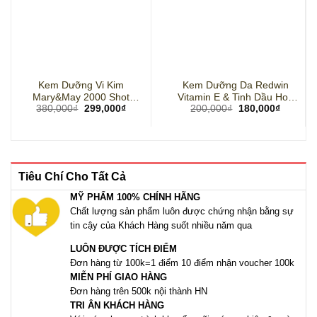
Kem Dưỡng Vi Kim
Kem Dưỡng Da Redwin
Mary&May 2000 Shot
Vitamin E & Tinh Dầu Hoa
Giá
Giá
Giá
Giá
380,000
₫
299,000
₫
200,000
₫
180,000
₫
Spicule Retinol PDRN
Anh Thảo 330g Của Úc
gốc
hiện
gốc
hiện
Cream (15g)
là:
tại
là:
tại
380,000₫.
là:
200,000₫.
là:
299,000₫.
180,000
Tiêu Chí Cho Tất Cả
MỸ PHẨM 100% CHÍNH HÃNG
Chất lượng sản phẩm luôn được chứng nhận bằng sự
tin cậy của Khách Hàng suốt nhiều năm qua
LUÔN ĐƯỢC TÍCH ĐIỂM
Đơn hàng từ 100k=1 điểm 10 điểm nhận voucher 100k
MIỄN PHÍ GIAO HÀNG
Đơn hàng trên 500k nội thành HN
TRI ÂN KHÁCH HÀNG