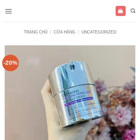
Bỏ
qua
nội
dung
TRANG CHỦ
/
CỬA HÀNG
/
UNCATEGORIZED
-20%