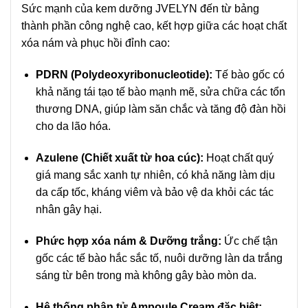
Sức mạnh của kem dưỡng JVELYN đến từ bảng
thành phần công nghệ cao, kết hợp giữa các hoạt chất
xóa nám và phục hồi đỉnh cao:
PDRN (Polydeoxyribonucleotide):
Tế bào gốc có
khả năng tái tạo tế bào mạnh mẽ, sửa chữa các tổn
thương DNA, giúp làm săn chắc và tăng độ đàn hồi
cho da lão hóa.
Azulene (Chiết xuất từ hoa cúc):
Hoạt chất quý
giá mang sắc xanh tự nhiên, có khả năng làm dịu
da cấp tốc, kháng viêm và bảo vệ da khỏi các tác
nhân gây hại.
Phức hợp xóa nám & Dưỡng trắng:
Ức chế tận
gốc các tế bào hắc sắc tố, nuôi dưỡng làn da trắng
sáng từ bên trong mà không gây bào mòn da.
Hệ thống phân tử Ampoule Cream đặc biệt: