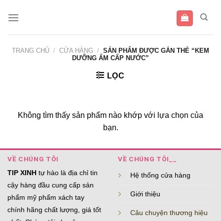
Bỏ
qua
nội
dung
TRANG CHỦ
/
CỬA HÀNG
/
SẢN PHẨM ĐƯỢC GẮN THẺ “KEM
DƯỠNG ẨM CẤP NƯỚC”
LỌC
Không tìm thấy sản phẩm nào khớp với lựa chọn của
bạn.
VỀ CHÚNG TÔI
VỀ CHÚNG TÔI__
TIP XINH
tự hào là địa chỉ tin
Hệ thống cửa hàng
cậy hàng đầu cung cấp sản
Giới thiệu
phẩm mỹ phẩm xách tay
chính hãng chất lượng, giá tốt
Câu chuyện thương hiệu