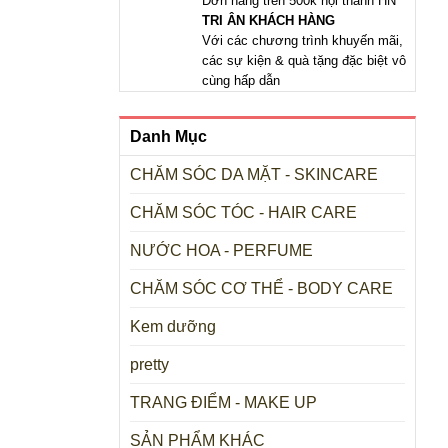
Đơn hàng trên 500k nội thành HN
TRI ÂN KHÁCH HÀNG
Với các chương trình khuyến mãi,
các sự kiện & quà tặng đặc biệt vô
cùng hấp dẫn
Danh Mục
CHĂM SÓC DA MẶT - SKINCARE
CHĂM SÓC TÓC - HAIR CARE
NƯỚC HOA - PERFUME
CHĂM SÓC CƠ THỂ - BODY CARE
Kem dưỡng
pretty
TRANG ĐIỂM - MAKE UP
SẢN PHẨM KHÁC