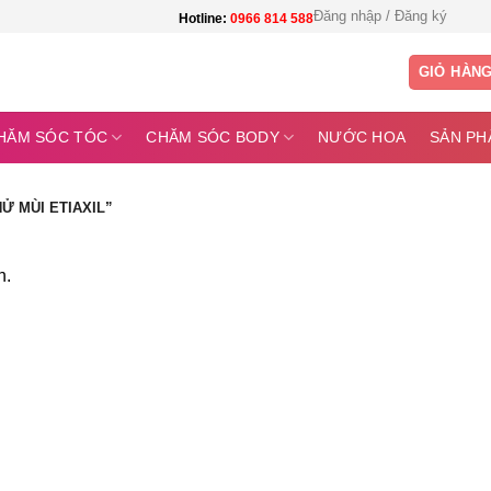
Đăng nhập / Đăng ký
Hotline:
0966 814 588
GIỎ HÀN
HĂM SÓC TÓC
CHĂM SÓC BODY
NƯỚC HOA
SẢN PH
Ử MÙI ETIAXIL”
n.