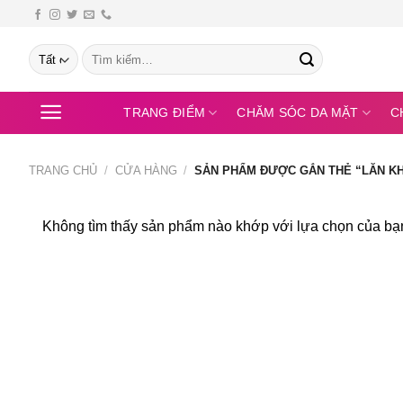
Bỏ
qua
Tìm
nội
kiếm:
dung
TRANG ĐIỂM
CHĂM SÓC DA MẶT
C
TRANG CHỦ
/
CỬA HÀNG
/
SẢN PHẨM ĐƯỢC GẮN THẺ “LĂN KH
Không tìm thấy sản phẩm nào khớp với lựa chọn của bạ