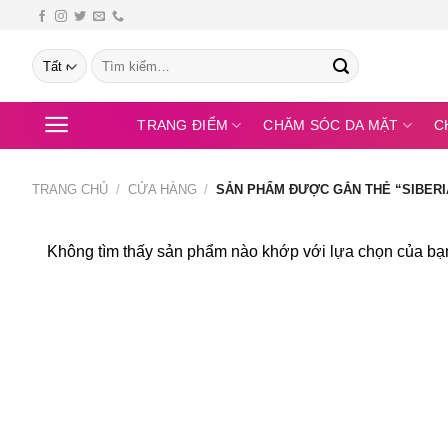
Bỏ
qua
Tìm
nội
kiếm:
dung
TRANG ĐIỂM
CHĂM SÓC DA MẶT
C
TRANG CHỦ
/
CỬA HÀNG
/
SẢN PHẨM ĐƯỢC GẮN THẺ “SIBERI
Không tìm thấy sản phẩm nào khớp với lựa chọn của bạ