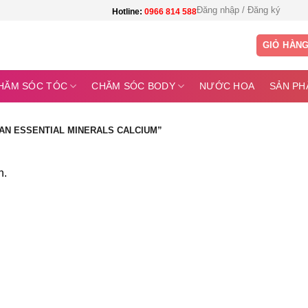
Đăng nhập / Đăng ký
Hotline:
0966 814 588
GIỎ HÀN
HĂM SÓC TÓC
CHĂM SÓC BODY
NƯỚC HOA
SẢN PH
AN ESSENTIAL MINERALS CALCIUM”
n.