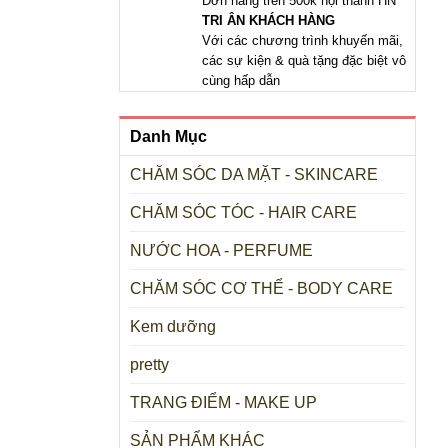
Đơn hàng trên 500k nội thành HN
TRI ÂN KHÁCH HÀNG
Với các chương trình khuyến mãi,
các sự kiện & quà tặng đặc biệt vô
cùng hấp dẫn
Danh Mục
CHĂM SÓC DA MẶT - SKINCARE
CHĂM SÓC TÓC - HAIR CARE
NƯỚC HOA - PERFUME
CHĂM SÓC CƠ THỂ - BODY CARE
Kem dưỡng
pretty
TRANG ĐIỂM - MAKE UP
SẢN PHẨM KHÁC