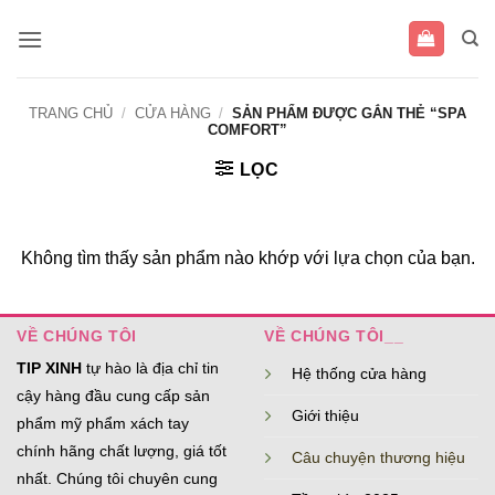
Bỏ
qua
nội
dung
TRANG CHỦ
/
CỬA HÀNG
/
SẢN PHẨM ĐƯỢC GẮN THẺ “SPA
COMFORT”
LỌC
Không tìm thấy sản phẩm nào khớp với lựa chọn của bạn.
VỀ CHÚNG TÔI
VỀ CHÚNG TÔI__
TIP XINH
tự hào là địa chỉ tin
Hệ thống cửa hàng
cậy hàng đầu cung cấp sản
Giới thiệu
phẩm mỹ phẩm xách tay
chính hãng chất lượng, giá tốt
Câu chuyện thương hiệu
nhất. Chúng tôi chuyên cung