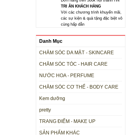
Đơn hàng trên 500k nội thành HN
TRI ÂN KHÁCH HÀNG
Với các chương trình khuyến mãi,
các sự kiện & quà tặng đặc biệt vô
cùng hấp dẫn
Danh Mục
CHĂM SÓC DA MẶT - SKINCARE
CHĂM SÓC TÓC - HAIR CARE
NƯỚC HOA - PERFUME
CHĂM SÓC CƠ THỂ - BODY CARE
Kem dưỡng
pretty
TRANG ĐIỂM - MAKE UP
SẢN PHẨM KHÁC