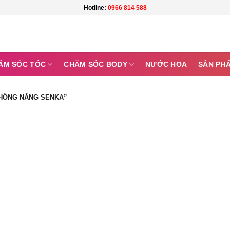
Hotline:
0966 814 588
ĂM SÓC TÓC
CHĂM SÓC BODY
NƯỚC HOA
SẢN PH
HỐNG NẮNG SENKA”