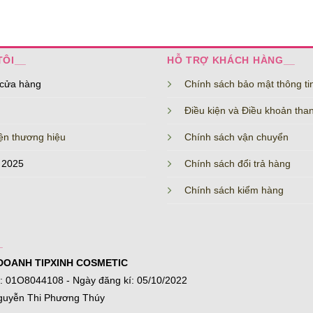
TÔI__
HỖ TRỢ KHÁCH HÀNG__
 cửa hàng
Chính sách bảo mật thông ti
Điều kiện và Điều khoản tha
ện thương hiệu
Chính sách vận chuyển
 2025
Chính sách đổi trả hàng
Chính sách kiểm hàng
_
DOANH TIPXINH COSMETIC
í: 01O8044108 - Ngày đăng kí: 05/10/2022
guyễn Thi Phương Thúy