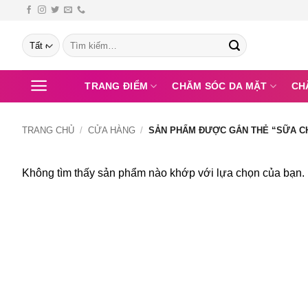
Bỏ
qua
Tìm
nội
kiếm:
dung
TRANG ĐIỂM
CHĂM SÓC DA MẶT
CH
TRANG CHỦ
/
CỬA HÀNG
/
SẢN PHẨM ĐƯỢC GẮN THẺ “SỮA C
Không tìm thấy sản phẩm nào khớp với lựa chọn của bạn.