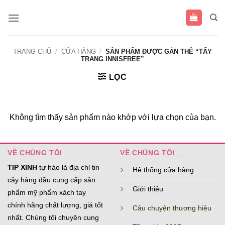
Bỏ
qua
nội
dung
TRANG CHỦ
/
CỬA HÀNG
/
SẢN PHẨM ĐƯỢC GẮN THẺ “TẨY
TRANG INNISFREE”
LỌC
Không tìm thấy sản phẩm nào khớp với lựa chọn của bạn.
VỀ CHÚNG TÔI
VỀ CHÚNG TÔI__
TIP XINH
tự hào là địa chỉ tin
Hệ thống cửa hàng
cậy hàng đầu cung cấp sản
Giới thiệu
phẩm mỹ phẩm xách tay
chính hãng chất lượng, giá tốt
Câu chuyện thương hiệu
nhất. Chúng tôi chuyên cung