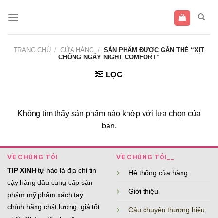
Bỏ
qua
nội
dung
TRANG CHỦ
/
CỬA HÀNG
/
SẢN PHẨM ĐƯỢC GẮN THẺ “XỊT
CHỐNG NGÁY NIGHT COMFORT”
LỌC
Không tìm thấy sản phẩm nào khớp với lựa chọn của
bạn.
VỀ CHÚNG TÔI
VỀ CHÚNG TÔI__
TIP XINH
tự hào là địa chỉ tin
Hệ thống cửa hàng
cậy hàng đầu cung cấp sản
Giới thiệu
phẩm mỹ phẩm xách tay
chính hãng chất lượng, giá tốt
Câu chuyện thương hiệu