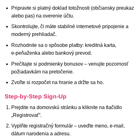
Pripravte si platný doklad totožnosti (občiansky preukaz
alebo pas) na overenie účtu.
Skontrolujte, či máte stabilné internetové pripojenie a
moderný prehliadač.
Rozhodnite sa o spôsobe platby: kreditná karta,
e‑peňaženka alebo bankový prevod.
Prečítajte si podmienky bonusov – venujte pozornosť
požiadavkám na pretočenie.
Zvoľte si rozpočet na hranie a držte sa ho.
Step-by-Step Sign-Up
Prejdite na domovskú stránku a kliknite na tlačidlo
„Registrovať“.
Vyplňte registračný formulár – uveďte meno, e‑mail,
dátum narodenia a adresu.