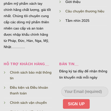
Giới thiệu
phẩm mỹ phẩm xách tay
chính hãng chất lượng, giá tốt
Câu chuyện thương hiệu
nhất. Chúng tôi chuyên cung
Tầm nhìn 2025
cấp các dòng mỹ phẩm thiên
nhiên cao cấp và an toàn
được nhập khẩu chính hãng
từ Pháp, Đức, Hàn, Nga, Mỹ,
Nhật..............
HỖ TRỢ KHÁCH HÀNG__
BẢN TIN__
Đăng ký tại đây để nhận thông
Chính sách bảo mật thông
tin khuyến mãi mỗi ngày
tin
Điều kiện và Điều khoản
thanh toán
Chính sách vận chuyển