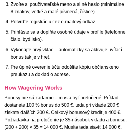
Zvoľte si používateľské meno a silné heslo (minimálne
8 znakov, veľké a malé písmená, číslice).
Potvrďte registráciu cez e‑mailový odkaz.
Prihláste sa a doplňte osobné údaje v profile (telefónne
číslo, bydlisko).
Vykonajte prvý vklad – automaticky sa aktivuje uvítací
bonus (ak je v hre).
Pre úplné overenie účtu odošlite kópiu občianskeho
preukazu a doklad o adrese.
How Wagering Works
Bonusy nie sú zadarmo – musia byť pretočené. Príklad:
dostanete 100 % bonus do 500 €, teda pri vklade 200 €
získate ďalších 200 €. Celkový bonusový kredit je 400 €.
Požiadavka na pretočenie je 35-násobok vkladu a bonusu:
(200 + 200) × 35 = 14 000 €. Musíte teda staviť 14 000 €,