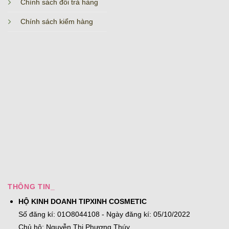
Chính sách đổi trả hàng
Chính sách kiểm hàng
THÔNG TIN_
HỘ KINH DOANH TIPXINH COSMETIC
Số đăng kí: 01O8044108 - Ngày đăng kí: 05/10/2022
Chủ hộ: Nguyễn Thi Phương Thúy