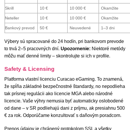
Skrill
10 €
10 000 €
Okamžite
Neteller
10 €
10 000 €
Okamžite
Bankový prevod
50 €
Neuvedené
1–3 dni
Výbery sú spracované do 24 hodín, pri bankovom prevode
to trvá 2–5 pracovných dní.
Upozornenie:
Niektoré metódy
môžu mať denné limity – skontrolujte si ich v profile.
Safety & Licensing
Platforma vlastní licenciu Curacao eGaming. To znamená,
že spĺňa základné bezpečnostné štandardy, no nepodlieha
tak prísnej regulácii ako licencie MGA alebo národné
licencie. Vaše výhry nemusia byť automaticky oslobodené
od dane – v SR podliehajú dani z príjmu, ak presiahnu 500
€ za rok. Odporúčame konzultovať s daňovým poradcom.
Prenos údajov je chránený protokolom SSL a všetky