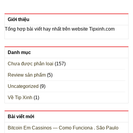
Giới thiệu
Tổng hợp bài viết hay nhất trên website Tipxinh.com
Danh mục
Chưa được phân loại
(157)
Review sản phẩm
(5)
Uncategorized
(9)
Về Tip Xinh
(1)
Bài viết mới
Bitcoin Em Cassinos — Como Funciona . São Paulo