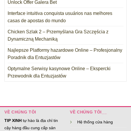
Unlock Offer Galera Bet
Interface intuitiva conquista usuários nas melhores
casas de apostas do mundo
Chicken Szlak 2 – Przemyślana Gra Szczęścia z
Dynamiczną Mechaniką
Najlepsze Platformy hazardowe Online – Profesjonalny
Poradnik dla Entuzjastów
Optymalne Serwisy kasynowe Online – Ekspercki
Przewodnik dla Entuzjastów
VỀ CHÚNG TÔI
VỀ CHÚNG TÔI__
TIP XINH
tự hào là địa chỉ tin
Hệ thống cửa hàng
cậy hàng đầu cung cấp sản