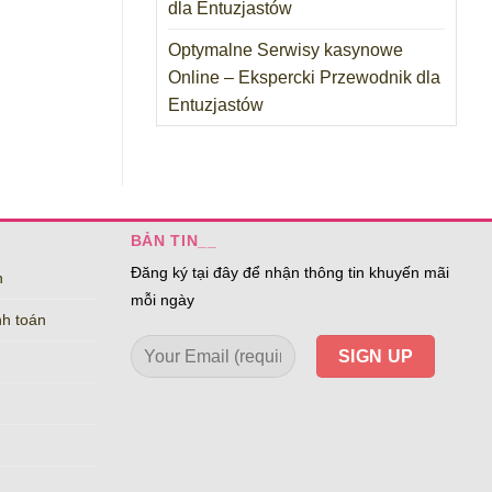
dla Entuzjastów
Optymalne Serwisy kasynowe
Online – Ekspercki Przewodnik dla
Entuzjastów
BẢN TIN__
Đăng ký tại đây để nhận thông tin khuyến mãi
n
mỗi ngày
nh toán