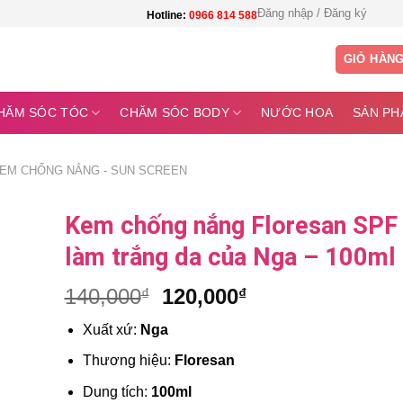
Đăng nhập / Đăng ký
Hotline:
0966 814 588
GIỎ HÀN
HĂM SÓC TÓC
CHĂM SÓC BODY
NƯỚC HOA
SẢN PH
EM CHỐNG NẮNG - SUN SCREEN
Kem chống nắng Floresan SPF
làm trắng da của Nga – 100ml
Giá
Giá
140,000
120,000
₫
₫
gốc
hiện
Xuất xứ:
Nga
là:
tại
140,000₫.
là:
Thương hiệu:
Floresan
120,000₫.
Dung tích:
100ml