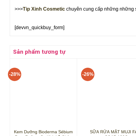
>>>
Tip Xinh Cosmetic
chuyên cung cấp những những
[devvn_quickbuy_form]
Sản phẩm tương tự
-28%
-26%
+
+
Kem Dưỡng Bioderma Sébium
SỮA RỬA MẶT MUJI F