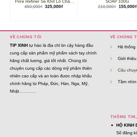
Pore Refiner Se Khít Lỗ Chân
SOAP 100G
Giá
Giá
Giá
450,000
₫
325,000
₫
210,000
₫
155,000
₫
Lông 30ml
gốc
hiện
gốc
là:
tại
là:
450,000₫.
là:
210,000₫
325,000₫.
VỀ CHÚNG TÔI
VỀ CHÚNG T
TIP XINH
tự hào là địa chỉ tin cậy hàng đầu
Hệ thống
cung cấp sản phẩm mỹ phẩm xách tay chính
Giới thiệu
hãng chất lượng, giá tốt nhất. Chúng tôi
chuyên cung cấp các dòng mỹ phẩm thiên
Câu chuy
nhiên cao cấp và an toàn được nhập khẩu
Tầm nhìn
chính hãng từ Pháp, Đức, Hàn, Nga, Mỹ,
Nhật..............
THÔNG TIN
HỘ KINH 
Số đăng k