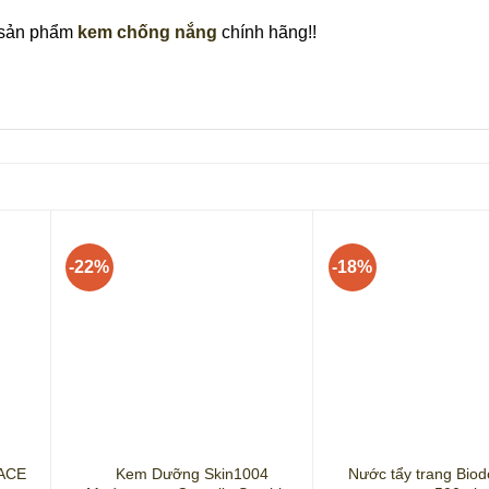
 sản phẩm
kem chống nắng
chính hãng!!
-22%
-18%
+
+
ACE
Kem Dưỡng Skin1004
Nước tẩy trang Bio