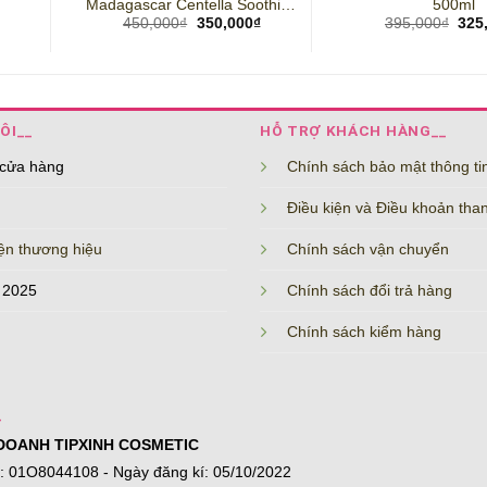
Madagascar Centella Soothing
500ml
Giá
Giá
Giá
Giá
450,000
₫
350,000
₫
395,000
₫
325
Cream 75ml
hiện
gốc
hiện
gốc
tại
là:
tại
là:
.
là:
450,000₫.
là:
395
155,000₫.
350,000₫.
ÔI__
HỖ TRỢ KHÁCH HÀNG__
 cửa hàng
Chính sách bảo mật thông ti
Điều kiện và Điều khoản tha
ện thương hiệu
Chính sách vận chuyển
 2025
Chính sách đổi trả hàng
Chính sách kiểm hàng
_
DOANH TIPXINH COSMETIC
í: 01O8044108 - Ngày đăng kí: 05/10/2022