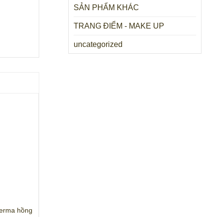
SẢN PHẨM KHÁC
TRANG ĐIỂM - MAKE UP
uncategorized
-19%
-54%
+
+
derma hồng
Sữa Rửa Mặt Simple
Kem chống nhă