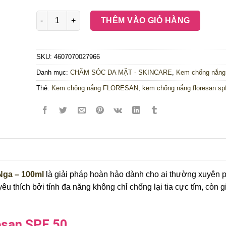
Kem chống nắng Floresan SPF 50 làm trắng da của Nga
THÊM VÀO GIỎ HÀNG
SKU:
4607070027966
Danh mục:
CHĂM SÓC DA MẶT - SKINCARE
,
Kem chống nắng
Thẻ:
Kem chống nắng FLORESAN
,
kem chống nắng floresan sp
Nga – 100ml
là giải pháp hoàn hảo dành cho ai thường xuyên p
thích bởi tính đa năng không chỉ chống lại tia cực tím, còn g
esan SPF 50