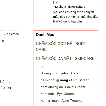
HN
 - 100ml số lượng
TRI ÂN KHÁCH HÀNG
Với các chương trình khuyến
mãi, các sự kiện & quà tặng đặc
biệt vô cùng hấp dẫn
 - Sun Screen
Danh Mục
f50
CHĂM SÓC CƠ THỂ - BODY
CARE
CHĂM SÓC DA MẶT - SKINCARE
Bột
Dưỡng mi - Eyelash Care
Kem chống nắng - Sun Screen
hải ra
Kem dưỡng da- Facial Cream
iúp lên
Kem mắt - Eye Cream
Kem trị mụn - Acne Treatment