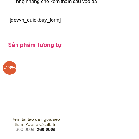
nhẹ nhàng cho kem thấm sâu vào da
[devvn_quickbuy_form]
Sản phẩm tương tự
-13%
Kem tái tạo da ngừa sẹo
thâm Avene Cicalfate
Giá
Giá
300,000
₫
260,000
₫
Repair Cream mẫu mới
gốc
hiện
nhất – Cicalfate 40ml
là:
tại