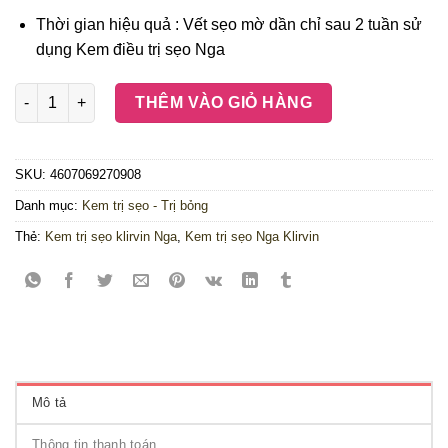
Thời gian hiệu quả : Vết sẹo mờ dần chỉ sau 2 tuần sử
dụng Kem điều trị sẹo Nga
Kem trị sẹo Nga Klirvin trị sẹo lồi sẹo lõm số lượng
THÊM VÀO GIỎ HÀNG
SKU:
4607069270908
Danh mục:
Kem trị sẹo - Trị bỏng
Thẻ:
Kem trị sẹo klirvin Nga
,
Kem trị sẹo Nga Klirvin
Mô tả
Thông tin thanh toán