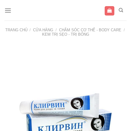
Bỏ
qua
nội
dung
TRANG CHỦ
/
CỬA HÀNG
/
CHĂM SÓC CƠ THỂ - BODY CARE
/
KEM TRỊ SẸO - TRỊ BỎNG