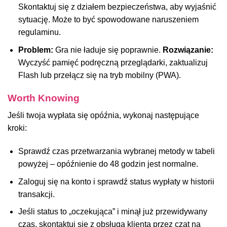
Skontaktuj się z działem bezpieczeństwa, aby wyjaśnić
sytuację. Może to być spowodowane naruszeniem
regulaminu.
Problem:
Gra nie ładuje się poprawnie.
Rozwiązanie:
Wyczyść pamięć podręczną przeglądarki, zaktualizuj
Flash lub przełącz się na tryb mobilny (PWA).
Worth Knowing
Jeśli twoja wypłata się opóźnia, wykonaj następujące
kroki:
Sprawdź czas przetwarzania wybranej metody w tabeli
powyżej – opóźnienie do 48 godzin jest normalne.
Zaloguj się na konto i sprawdź status wypłaty w historii
transakcji.
Jeśli status to „oczekująca” i minął już przewidywany
czas, skontaktuj się z obsługą klienta przez czat na