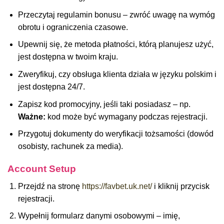
Przeczytaj regulamin bonusu – zwróć uwagę na wymóg
obrotu i ograniczenia czasowe.
Upewnij się, że metoda płatności, którą planujesz użyć,
jest dostępna w twoim kraju.
Zweryfikuj, czy obsługa klienta działa w języku polskim i
jest dostępna 24/7.
Zapisz kod promocyjny, jeśli taki posiadasz – np.
Ważne:
kod może być wymagany podczas rejestracji.
Przygotuj dokumenty do weryfikacji tożsamości (dowód
osobisty, rachunek za media).
Account Setup
Przejdź na stronę
https://favbet.uk.net/
i kliknij przycisk
rejestracji.
Wypełnij formularz danymi osobowymi – imię,