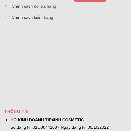
Chính sách đổi trả hàng
Chính sách kiểm hàng
THÔNG TIN_
HỘ KINH DOANH TIPXINH COSMETIC
Số đăng kí: 01O8044108 - Ngày đăng kí: 05/10/2022