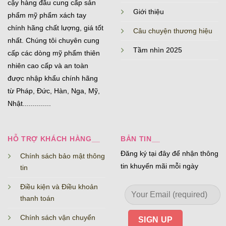
cậy hàng đầu cung cấp sản
Giới thiệu
phẩm mỹ phẩm xách tay
chính hãng chất lượng, giá tốt
Câu chuyện thương hiệu
nhất. Chúng tôi chuyên cung
Tầm nhìn 2025
cấp các dòng mỹ phẩm thiên
nhiên cao cấp và an toàn
được nhập khẩu chính hãng
từ Pháp, Đức, Hàn, Nga, Mỹ,
Nhật..............
HỖ TRỢ KHÁCH HÀNG__
BẢN TIN__
Đăng ký tại đây để nhận thông
Chính sách bảo mật thông
tin khuyến mãi mỗi ngày
tin
Điều kiện và Điều khoản
thanh toán
Chính sách vận chuyển