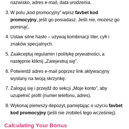
nazwisko, adres e-mail, data urodzenia.
W polu „kod promocyjny” wpisz
favbet kod
promocyjny
, jeśli go posiadasz. Jeśli nie, możesz go
pominąć.
Ustaw silne hasło – używaj kombinacji liter, cyfr i
znaków specjalnych.
Zaakceptuj regulamin i politykę prywatności, a
następnie kliknij „Zarejestruj się”.
Potwierdź adres e-mail poprzez link aktywacyjny
wysłany na twoją skrzynkę.
Zaloguj się i przejdź do sekcji „Moje konto”, aby
uzupełnić profil (numer telefonu, adres).
Wykonaj pierwszy depozyt, pamiętając o użyciu
favbet
kod promocyjny
(jeśli nie zrobiłeś tego wcześniej).
Calculating Your Bonus