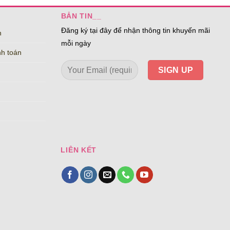
BẢN TIN__
Đăng ký tại đây để nhận thông tin khuyến mãi
n
mỗi ngày
nh toán
LIÊN KẾT