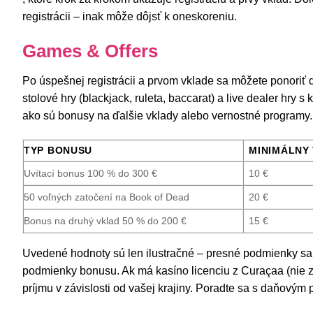
registrácii – inak môže dôjsť k oneskoreniu.
Games & Offers
Po úspešnej registrácii a prvom vklade sa môžete ponoriť d
stolové hry (blackjack, ruleta, baccarat) a live dealer hry
ako sú bonusy na ďalšie vklady alebo vernostné programy.
TYP BONUSU
MINIMÁLNY
Uvítací bonus 100 % do 300 €
10 €
50 voľných zatočení na Book of Dead
20 €
Bonus na druhý vklad 50 % do 200 €
15 €
Uvedené hodnoty sú len ilustračné – presné podmienky sa 
podmienky bonusu. Ak má kasíno licenciu z Curaçaa (nie z
príjmu v závislosti od vašej krajiny. Poradte sa s daňovým