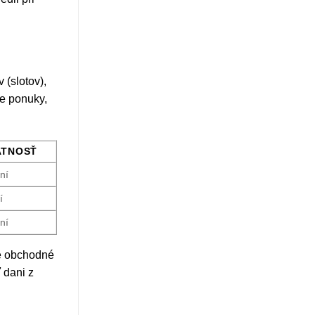
 (slotov),
ne ponuky,
ATNOSŤ
ní
í
ní
né obchodné
 dani z