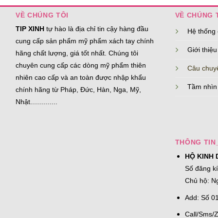
VỀ CHÚNG TÔI
VỀ CHÚNG 
TIP XINH
tự hào là địa chỉ tin cậy hàng đầu
Hệ thống
cung cấp sản phẩm mỹ phẩm xách tay chính
Giới thiệu
hãng chất lượng, giá tốt nhất. Chúng tôi
chuyên cung cấp các dòng mỹ phẩm thiên
Câu chuy
nhiên cao cấp và an toàn được nhập khẩu
Tầm nhìn
chính hãng từ Pháp, Đức, Hàn, Nga, Mỹ,
Nhật..............
THÔNG TIN
HỘ KINH 
Số đăng k
Chủ hộ: N
Add: Số 0
Call/Sms/