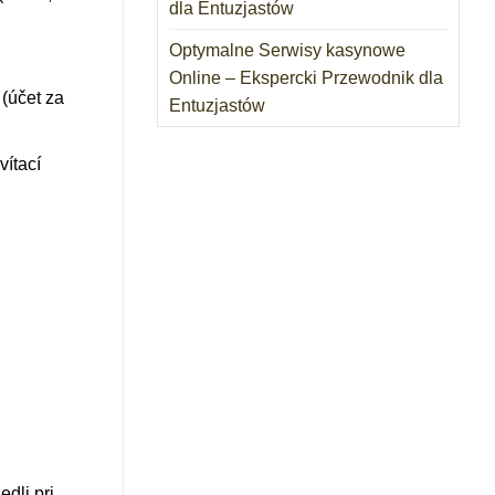
dla Entuzjastów
Optymalne Serwisy kasynowe
Online – Ekspercki Przewodnik dla
 (účet za
Entuzjastów
vítací
edli pri