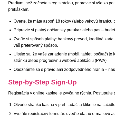
Predtým, než začnete s registráciou, pripravte si všetko 
prekážkam.
Overte, že máte aspoň 18 rokov (alebo vekovú hranicu pl
Pripravte si platný občiansky preukaz alebo pas – bude
Zvoľte si spôsob platby: bankový prevod, kreditná karta
váš preferovaný spôsob.
Uistite sa, že vaše zariadenie (mobil, tablet, počítač)
stránku alebo progresívnu webovú aplikáciu (PWA).
Oboznámte sa s pravidlami zodpovedného hrania – nasta
Step-by-Step Sign-Up
Registrácia v online kasíne je zvyčajne rýchla. Postupujte 
Otvorte stránku kasína v prehliadači a kliknite na tlačidl
Vyplňte registračný formulár: uveďte platnú e‑mailovú a