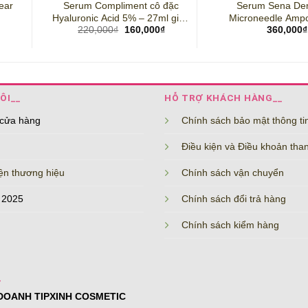
ear
Serum Compliment cô đặc
Serum Sena De
Hyaluronic Acid 5% – 27ml giúp
Microneedle Amp
Giá
Giá
220,000
₫
160,000
₫
360,000
₫
cấp ẩm, tái tạo, cải thiện da lão
Quốc
gốc
hiện
hóa
là:
tại
220,000₫.
là:
160,000₫.
ÔI__
HỖ TRỢ KHÁCH HÀNG__
 cửa hàng
Chính sách bảo mật thông ti
Điều kiện và Điều khoản tha
ện thương hiệu
Chính sách vận chuyển
 2025
Chính sách đổi trả hàng
Chính sách kiểm hàng
_
DOANH TIPXINH COSMETIC