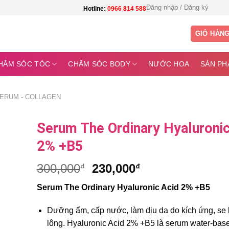
Đăng nhập / Đăng ký
Hotline:
0966 814 588
GIỎ HÀN
HĂM SÓC TÓC
CHĂM SÓC BODY
NƯỚC HOA
SẢN PH
ERUM - COLLAGEN
Serum The Ordinary Hyaluronic
2% +B5
Giá
Giá
300,000
230,000
₫
₫
gốc
hiện
Serum The Ordinary Hyaluronic Acid 2% +B5
là:
tại
300,000₫.
là:
Dưỡng ẩm, cấp nước, làm dịu da do kích ứng, se 
230,000₫.
lông. Hyaluronic Acid 2% +B5 là serum water-bas