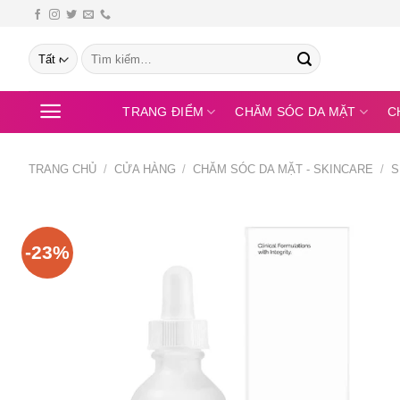
Bỏ
qua
Tìm
nội
kiếm:
dung
TRANG ĐIỂM
CHĂM SÓC DA MẶT
C
TRANG CHỦ
/
CỬA HÀNG
/
CHĂM SÓC DA MẶT - SKINCARE
/
S
-23%