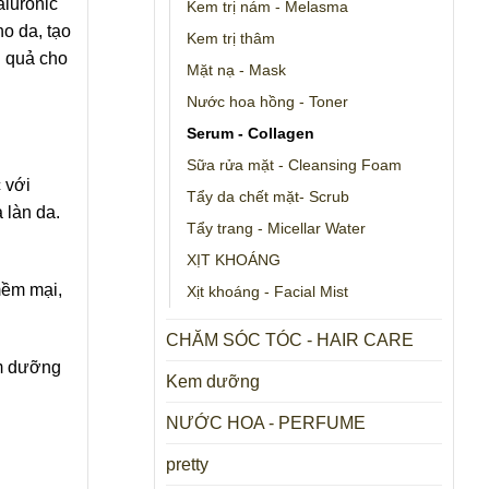
aluronic
Kem trị nám - Melasma
o da, tạo
Kem trị thâm
u quả cho
Mặt nạ - Mask
Nước hoa hồng - Toner
Serum - Collagen
Sữa rửa mặt - Cleansing Foam
 với
Tẩy da chết mặt- Scrub
 làn da.
Tẩy trang - Micellar Water
XỊT KHOÁNG
mềm mại,
Xịt khoáng - Facial Mist
CHĂM SÓC TÓC - HAIR CARE
ẩm dưỡng
Kem dưỡng
NƯỚC HOA - PERFUME
pretty