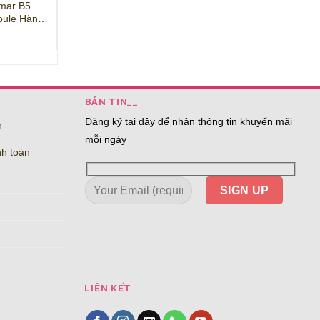
mar B5
Serum Collagen Tươi Teana
Tinh chất làm
oule Hàn
C1 Dưỡng Trắng Da, Trị Nám
Vitamin
Giá
Giá
300,000
₫
220,000
₫
450,000
₫
Và Tàn Nhang
gốc
hiện
là:
tại
300,000₫.
là:
220,000₫.
BẢN TIN__
Đăng ký tại đây để nhận thông tin khuyến mãi
n
mỗi ngày
nh toán
LIÊN KẾT