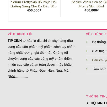
Serum Prettyskin B5 Phục Hồi,
Serum Vita k cica ac Cl
Dưỡng Sáng Cho Da Dầu 50ml
Pretty Skin 50ml
450,000
₫
450,000
₫
Multi Hydra B5 Max Serum
VỀ CHÚNG TÔI
VỀ CHÚNG T
TIP XINH
tự hào là địa chỉ tin cậy hàng đầu
Hệ thống
cung cấp sản phẩm mỹ phẩm xách tay chính
Giới thiệu
hãng chất lượng, giá tốt nhất. Chúng tôi
chuyên cung cấp các dòng mỹ phẩm thiên
Câu chuy
nhiên cao cấp và an toàn được nhập khẩu
Tầm nhìn
chính hãng từ Pháp, Đức, Hàn, Nga, Mỹ,
Nhật..............
THÔNG TIN
HỘ KINH 