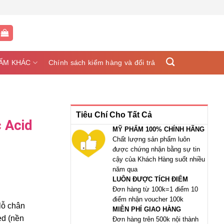
G
ẨM KHÁC
Chính sách kiểm hàng và đổi trả
Tiêu Chí Cho Tất Cả
 Acid
MỸ PHẨM 100% CHÍNH HÃNG
Chất lượng sản phẩm luôn
được chứng nhận bằng sự tin
cậy của Khách Hàng suốt nhiều
năm qua
LUÔN ĐƯỢC TÍCH ĐIỂM
Đơn hàng từ 100k=1 điểm 10
điểm nhận voucher 100k
lỗ chân
MIỄN PHÍ GIAO HÀNG
ed (nền
Đơn hàng trên 500k nội thành