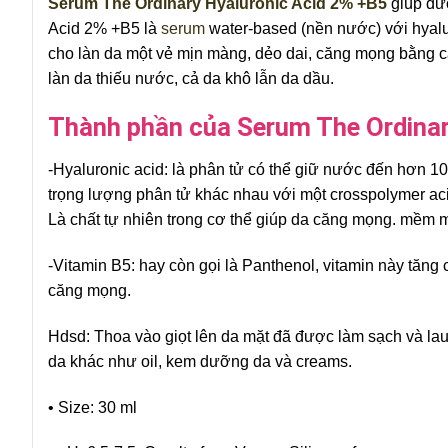
Serum The Ordinary Hyaluronic Acid 2% +B5
giúp dưỡ
Acid 2% +B5 là
serum
water-based (nền nước) với hyal
cho làn da một vẻ mịn màng, dẻo dai, căng mọng bằng c
làn da thiếu nước, cả da khô lẫn da dầu.
Thành phần của Serum The Ordina
-Hyaluronic acid: là phân tử có thể giữ nước đến hơn 1
trọng lượng phân tử khác nhau với một crosspolymer aci
Là chất tự nhiên trong cơ thể giúp da căng mọng. mềm 
-Vitamin B5: hay còn gọi là Panthenol, vitamin này tăn
căng mọng.
Hdsd: Thoa vào giọt lên da mặt đã được làm sạch và lau
da khác như oil, kem dưỡng da và creams.
• Size: 30 ml