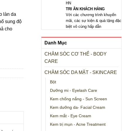
HN
TRI ÂN KHÁCH HÀNG
o làn da
Với các chương trình khuyến
mãi, các sự kiện & quà tặng đặc
bổ sung độ
biệt vô cùng hấp dẫn
uả cho
Danh Mục
CHĂM SÓC CƠ THỂ - BODY
CARE
CHĂM SÓC DA MẶT - SKINCARE
Bột
Dưỡng mi - Eyelash Care
Kem chống nắng - Sun Screen
Kem dưỡng da- Facial Cream
Kem mắt - Eye Cream
Kem trị mụn - Acne Treatment