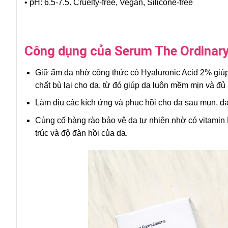
• pH: 6.5-7.5. Cruelty-free, Vegan, Silicone-free
Công dụng của Serum The Ordinar
Giữ ẩm da nhờ công thức có Hyaluronic Acid 2% giúp
chất bù lại cho da, từ đó giúp da luôn mềm mịn và đủ
Làm dịu các kích ứng và phục hồi cho da sau mụn, da
Củng cố hàng rào bảo vệ da tự nhiên nhờ có vitamin B
trúc và độ đàn hồi của da.