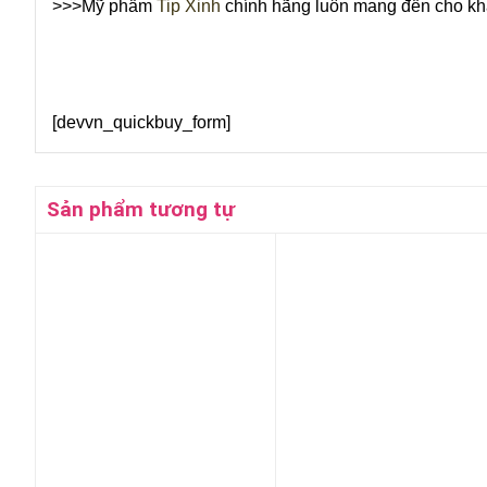
>>>
Mỹ phẩm
Tip Xinh
chính hãng luôn mang đến cho 
[devvn_quickbuy_form]
Sản phẩm tương tự
+
+