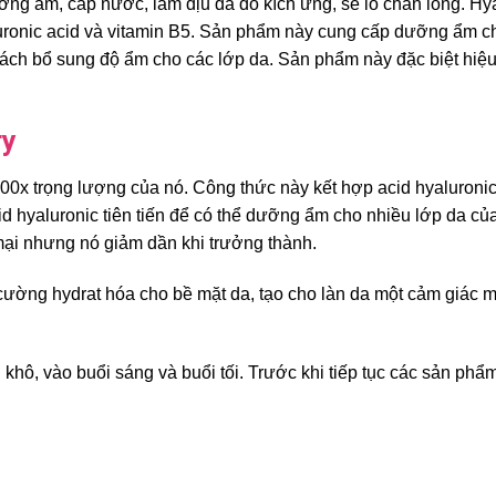
ng ẩm, cấp nước, làm dịu da do kích ứng, se lỗ chân lông. Hy
uronic acid và vitamin B5. Sản phẩm này cung cấp dưỡng ẩm ch
ách bổ sung độ ẩm cho các lớp da. Sản phẩm này đặc biệt hiệ
ry
000x trọng lượng của nó. Công thức này kết hợp acid hyaluronic
d hyaluronic tiên tiến để có thể dưỡng ẩm cho nhiều lớp da của
mại nhưng nó giảm dần khi trưởng thành.
g cường hydrat hóa cho bề mặt da, tạo cho làn da một cảm giác 
 khô, vào buổi sáng và buổi tối. Trước khi tiếp tục các sản ph