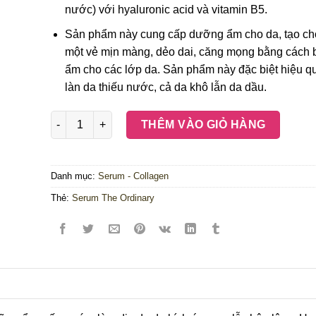
nước) với hyaluronic acid và vitamin B5.
Sản phẩm này cung cấp dưỡng ẩm cho da, tạo ch
một vẻ mịn màng, dẻo dai, căng mọng bằng cách 
ẩm cho các lớp da. Sản phẩm này đặc biệt hiệu q
làn da thiếu nước, cả da khô lẫn da dầu.
Serum The Ordinary Hyaluronic Acid 2% +B5 số lượng
THÊM VÀO GIỎ HÀNG
Danh mục:
Serum - Collagen
Thẻ:
Serum The Ordinary