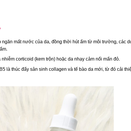
y
 ngăn mất nước của da, đồng thời hút ẩm từ môi trường, các 
 ẩm.
 nhiễm corticoid (kem trộn) hoặc da nhạy cảm nổi mẩn đỏ.
5 là thúc đẩy sản sinh collagen và tế bào da mới, từ đó cải thi