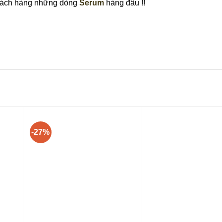
khách hàng những dòng
Serum
hàng đầu !!
-27%
+
+