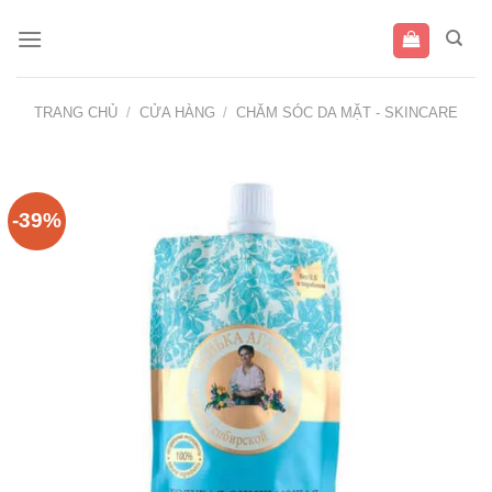
Bỏ
qua
nội
dung
TRANG CHỦ
/
CỬA HÀNG
/
CHĂM SÓC DA MẶT - SKINCARE
-39%