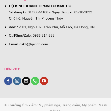
HỘ KINH DOANH TIPXINH COSMETIC
Số đăng kí: 01O8044108 - Ngày đăng kí: 05/10/2022
Chủ hộ: Nguyễn Thi Phương Thúy
Add: Số 01, Ngõ 102, Trần Phú, Mỗ Lao, Hà Đông, HN
Call/Sms/Zalo: 0966 814 588
Email:
cskh@tipxinh.com
LIÊN KẾT
Xu hướng tìm kiếm:
Mỹ phẩm nga, Trang điểm, Mỹ phẩm, Mask
mặt nạ,