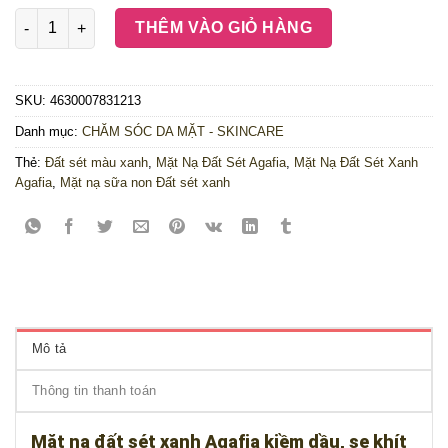
Mặt nạ đất sét xanh Agafia kiềm dầu, se khít lỗ chân lông - 10
THÊM VÀO GIỎ HÀNG
SKU:
4630007831213
Danh mục:
CHĂM SÓC DA MẶT - SKINCARE
Thẻ:
Đất sét màu xanh
,
Mặt Nạ Đất Sét Agafia
,
Mặt Nạ Đất Sét Xanh
Agafia
,
Mặt nạ sữa non Đất sét xanh
Mô tả
Thông tin thanh toán
Mặt nạ đất sét xanh Agafia kiềm dầu, se khít