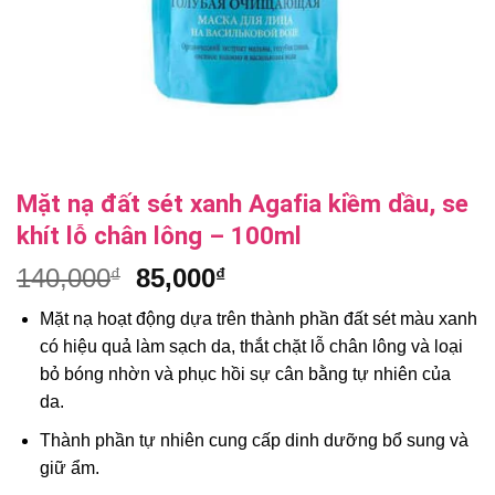
Mặt nạ đất sét xanh Agafia kiềm dầu, se
khít lỗ chân lông – 100ml
Giá
Giá
140,000
85,000
₫
₫
gốc
hiện
Mặt nạ hoạt động dựa trên thành phần đất sét màu xanh
là:
tại
có hiệu quả làm sạch da, thắt chặt lỗ chân lông và loại
140,000₫.
là:
bỏ bóng nhờn và phục hồi sự cân bằng tự nhiên của
85,000₫.
da.
Thành phần tự nhiên cung cấp dinh dưỡng bổ sung và
giữ ẩm.