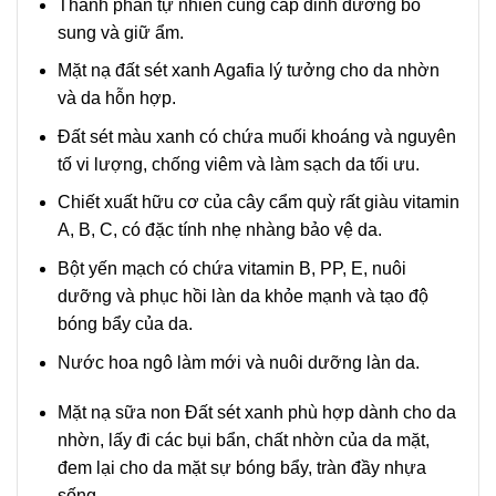
Thành phần tự nhiên cung cấp dinh dưỡng bổ
sung và giữ ẩm.
Mặt nạ đất sét xanh Agafia lý tưởng cho da nhờn
và da hỗn hợp.
Đất sét màu xanh có chứa muối khoáng và nguyên
tố vi lượng, chống viêm và làm sạch da tối ưu.
Chiết xuất hữu cơ của cây cẩm quỳ rất giàu vitamin
A, B, C, có đặc tính nhẹ nhàng bảo vệ da.
Bột yến mạch có chứa vitamin B, PP, E, nuôi
dưỡng và phục hồi làn da khỏe mạnh và tạo độ
bóng bẩy của da.
Nước hoa ngô làm mới và nuôi dưỡng làn da.
Mặt nạ sữa non Đất sét xanh phù hợp dành cho da
nhờn, lấy đi các bụi bẩn, chất nhờn của da mặt,
đem lại cho da mặt sự bóng bẩy, tràn đầy nhựa
sống.