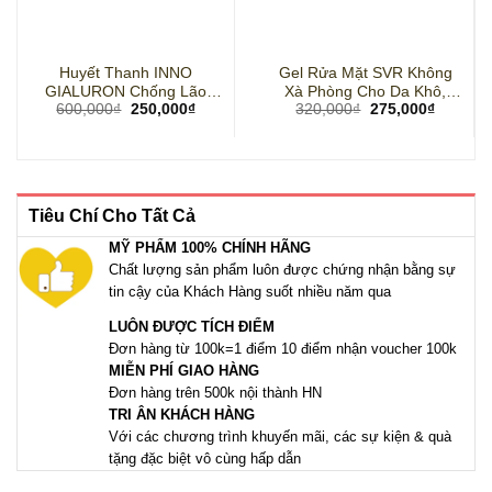
Huyết Thanh INNO
Gel Rửa Mặt SVR Không
GIALURON Chống Lão
Xà Phòng Cho Da Khô,
Giá
Giá
Giá
Giá
600,000
₫
250,000
₫
320,000
₫
275,000
₫
Hóa, Xóa Mờ Nếp Nhăn
Nhạy Cảm 200ml
gốc
hiện
gốc
hiện
là:
tại
là:
tại
600,000₫.
là:
320,000₫.
là:
250,000₫.
275,000
Tiêu Chí Cho Tất Cả
MỸ PHẨM 100% CHÍNH HÃNG
Chất lượng sản phẩm luôn được chứng nhận bằng sự
tin cậy của Khách Hàng suốt nhiều năm qua
LUÔN ĐƯỢC TÍCH ĐIỂM
Đơn hàng từ 100k=1 điểm 10 điểm nhận voucher 100k
MIỄN PHÍ GIAO HÀNG
Đơn hàng trên 500k nội thành HN
TRI ÂN KHÁCH HÀNG
Với các chương trình khuyến mãi, các sự kiện & quà
tặng đặc biệt vô cùng hấp dẫn