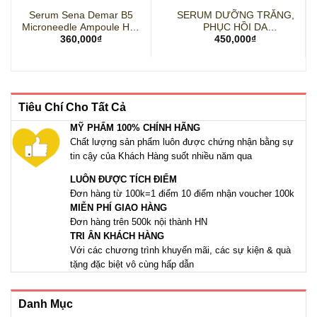
Serum Sena Demar B5
SERUM DƯỠNG TRẮNG,
Microneedle Ampoule Hàn
PHỤC HỒI DA
360,000
₫
450,000
₫
Quốc
PRETTYSKIN HYDRA B5
MAX SERUM – 50ml
Tiêu Chí Cho Tất Cả
MỸ PHẨM 100% CHÍNH HÃNG
Chất lượng sản phẩm luôn được chứng nhận bằng sự
tin cậy của Khách Hàng suốt nhiều năm qua
LUÔN ĐƯỢC TÍCH ĐIỂM
Đơn hàng từ 100k=1 điểm 10 điểm nhận voucher 100k
MIỄN PHÍ GIAO HÀNG
Đơn hàng trên 500k nội thành HN
TRI ÂN KHÁCH HÀNG
Với các chương trình khuyến mãi, các sự kiện & quà
tặng đặc biệt vô cùng hấp dẫn
Danh Mục