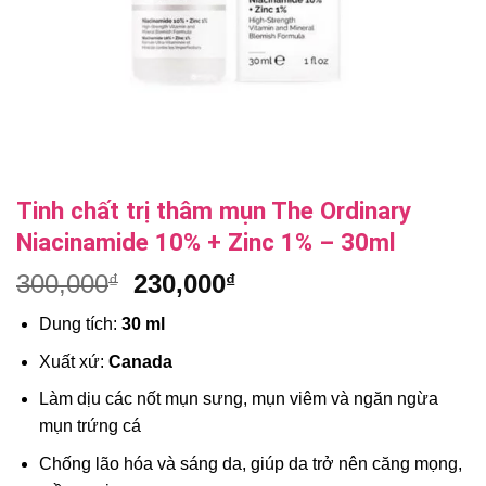
Tinh chất trị thâm mụn The Ordinary
Niacinamide 10% + Zinc 1% – 30ml
Giá
Giá
300,000
230,000
₫
₫
gốc
hiện
Dung tích:
30 ml
là:
tại
300,000₫.
là:
Xuất xứ:
Canada
230,000₫.
Làm dịu các nốt mụn sưng, mụn viêm và ngăn ngừa
mụn trứng cá
Chống lão hóa và sáng da, giúp da trở nên căng mọng,