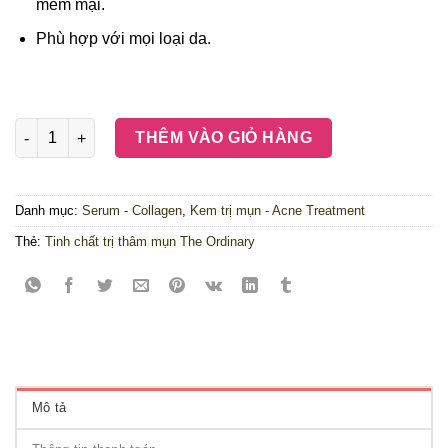
mềm mại.
Phù hợp với mọi loại da.
Tinh chất trị thâm mụn The Ordinary Niacinamide 10% + Zinc 1
THÊM VÀO GIỎ HÀNG
Danh mục:
Serum - Collagen
,
Kem trị mụn - Acne Treatment
Thẻ:
Tinh chất trị thâm mụn The Ordinary
Mô tả